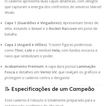
O caderno apresenta duas capas dinâmicas, com
designs
que capturam a energia dos confrontos do universo Marvel
Rivals:
Capa 1 (Guardiões e Vingadores):
Apresentam times de
elite, incluindo o
Groot
e o
Rocket Raccoon
em pose de
batalha.
Capa 2 (Asgard e Vilões):
Trazem figuras poderosas
como
Thor
,
Loki
e a temível
Hela
, com fundos escuros e
raios que simbolizam o poder.
Acabamento Premium:
A capa dura possui
Laminação
Fosca
e detalhes em
Verniz UV
, que realçam os gráficos e
protegem o caderno contra o desgaste.
📝 Especificações de um Campeão
Este caderno é robusto e totalmente preparado para a
organização acadêmica de alto nível: