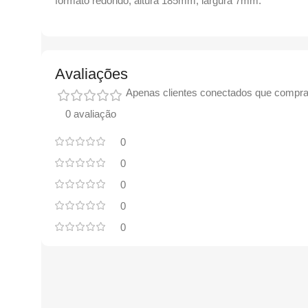
formato redondo, altura 185mm, largura 7mm.
Avaliações
Apenas clientes conectados que compra
0 avaliação
0
0
0
0
0