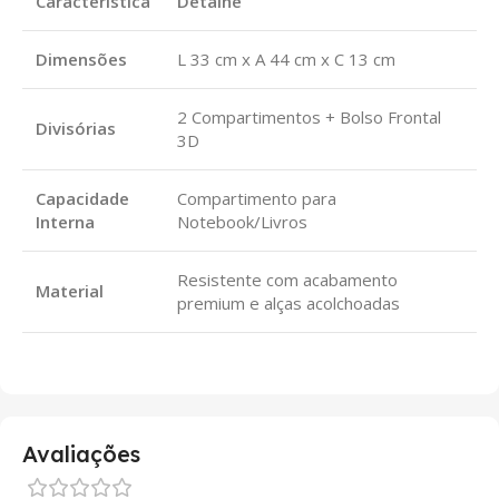
Característica
Detalhe
Dimensões
L 33 cm x A 44 cm x C 13 cm
2 Compartimentos + Bolso Frontal
Divisórias
3D
Capacidade
Compartimento para
Interna
Notebook/Livros
Resistente com acabamento
Material
premium e alças acolchoadas
Avaliações