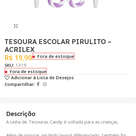
Clique para ampliar
TESOURA ESCOLAR PIRULITO –
ACRILEX
R$
19,90
Fora de estoque
SKU:
1319
Fora de estoque
Adicionar à Lista de Desejos
Compartilhar:
Descrição
A Linha de Tesouras Candy é voltada para as crianças.
Além de possuir um lindo layout diferenciado, também foi